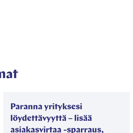
htumat/kuusamon-
mat
Paranna yrityksesi
löydettävyyttä – lisää
asiakasvirtaa -sparraus,