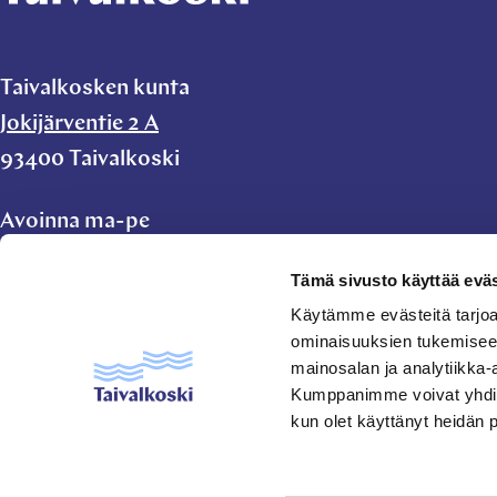
Taivalkosken kunta
Jokijärventie 2 A
93400 Taivalkoski
Avoinna ma-pe
klo 9.00-11.00 ja
Tämä sivusto käyttää eväs
klo 11.45-15.00
Käytämme evästeitä tarjoa
ominaisuuksien tukemisee
taivalkoski.kunta@taivalkoski.fi
mainosalan ja analytiikka-
Kumppanimme voivat yhdistää 
kun olet käyttänyt heidän 