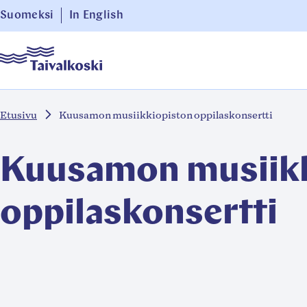
Siirry
Suomeksi
In English
suoraan
Taivalkoski
sisältöön
↓
Etusivu
Kuusamon musiikkiopiston oppilaskonsertti
Kuusamon musiikk
oppilaskonsertti