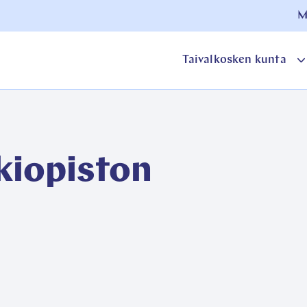
M
Taivalkosken kunta
o
a
iopiston