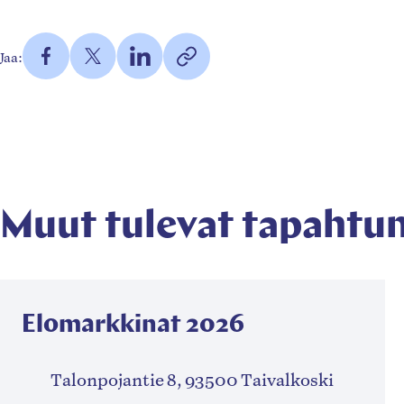
Jaa
Jaa
Jaa
https://taivalkoski.fi/tapa
Jaa:
Facebookissa
Twitterissä
LinkedInissä
musiikkiopiston-
Kopioi
(Avautuu
(Avautuu
(Avautuu
oppilaskonsertti/
linkki
uuteen
uuteen
uuteen
leikepöydälle
välilehteen)
välilehteen)
välilehteen)
Muut tulevat tapahtu
Elomarkkinat 2026
Talonpojantie 8, 93500 Taivalkoski