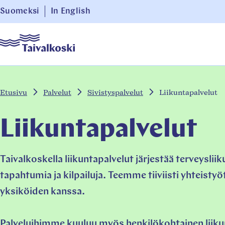
Siirry
Suomeksi
In English
suoraan
Taivalkoski
sisältöön
↓
Etusivu
Palvelut
Sivistyspalvelut
Liikuntapalvelut
Liikuntapalvelut
Taivalkoskella liikuntapalvelut järjestää terveyslii
tapahtumia ja kilpailuja. Teemme tiiviisti yhteisty
yksiköiden kanssa.
Palveluihimme kuuluu myös henkilökohtainen liiku