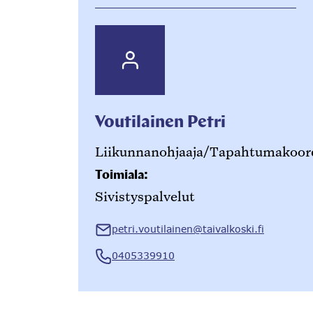
Voutilainen Petri
Liikunnanohjaaja/Tapahtumakoord
Toimiala:
Sivistyspalvelut
petri.voutilainen@taivalkoski.fi
0405339910