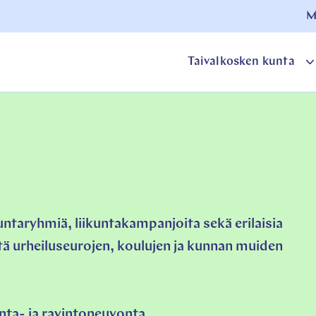
M
Taivalkosken kunta
o
a
kuntaryhmiä, liikuntakampanjoita sekä erilaisia
ötä urheiluseurojen, koulujen ja kunnan muiden
nta- ja ravintoneuvonta.