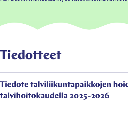
Tiedotteet
Tiedote talviliikuntapaikkojen hoi
Lataa tiedosto
talvihoitokaudella 2025-2026