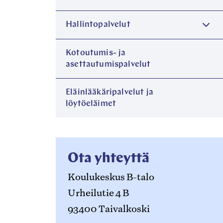
Hallintopalvelut
Kotoutumis- ja
asettautumispalvelut
Eläinlääkäripalvelut ja
löytöeläimet
Ota yhteyttä
Koulukeskus B-talo
Urheilutie 4 B
93400 Taivalkoski