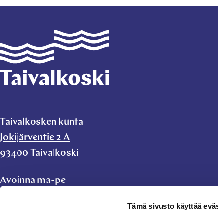
Taivalkoski
Taivalkosken kunta
Jokijärventie 2 A
93400 Taivalkoski
Avoinna ma-pe
klo 9.00-11.00 ja
Tämä sivusto käyttää eväs
klo 11.45-15.00