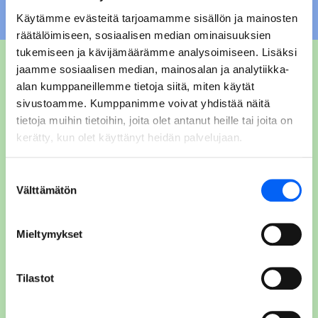
Käytämme evästeitä tarjoamamme sisällön ja mainosten
räätälöimiseen, sosiaalisen median ominaisuuksien
tukemiseen ja kävijämäärämme analysoimiseen. Lisäksi
jaamme sosiaalisen median, mainosalan ja analytiikka-
Rakennusvalvonnan
alan kumppaneillemme tietoja siitä, miten käytät
asiakaspalvelu
sivustoamme. Kumppanimme voivat yhdistää näitä
tietoja muihin tietoihin, joita olet antanut heille tai joita on
Taivalkosken rakennusvalvonta palvelee arkisin
kerätty, kun olet käyttänyt heidän palvelujaan.
09:00 – 15:00. Rakentamiseen ja lupa-asioihin
liittyvää neuvontaa saat myös Pudasjärven
Suostumuksen
Välttämätön
valinta
rakennustarkastajilta tiistaisin 09:00 – 11.00.
Mieltymykset
Jokijärventie 2 A
93400 Taivalkoski
Tilastot
Avoinna ma-pe