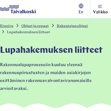
Siirry
Taivalkoski
En
Valikko
suoraan
sisältöön
Etusivu
Ohjeet ja oppaat
Rakentajan ohjeet
↓
Lupahakemuksen liitteet
Lupahakemuksen liitteet
Rakennuslupaprosessiin kuuluu yleensä
rakennuspiirustusten ja muiden asiakirjojen
esittäminen rakennusvalvontaviranomaisille
arvioitavaksi.