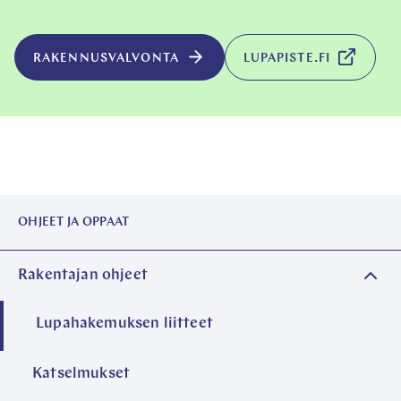
AVAUTUU
RAKENNUSVALVONTA
LUPAPISTE.FI
UUTEEN
VÄLILEHT
OHJEET JA OPPAAT
Rakentajan ohjeet
Lupahakemuksen liitteet
Katselmukset