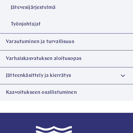
Jätevesijärjestelmä
Työnjohtajat
Varautuminen ja turvallisuus
Varhaiskasvatuksen aloitusopas
Jätteenkäsittely ja kierrätys
Kaavoitukseen osallistuminen
Taivalkoski