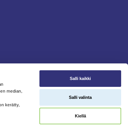
Salli kaikki
an
sen median,
Salli valinta
on kerätty,
Kiellä