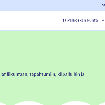
M
Taivalkosken kunta
o
a
t liikuntaan, tapahtumiin, kilpailuihin ja