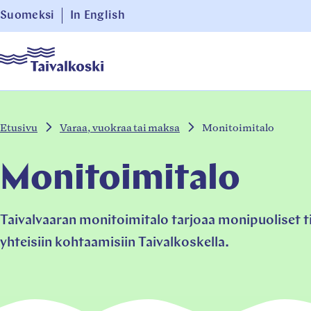
Siirry
Suomeksi
In English
suoraan
Taivalkoski
sisältöön
↓
Etusivu
Varaa, vuokraa tai maksa
Monitoimitalo
Monitoimitalo
Taivalvaaran monitoimitalo tarjoaa monipuoliset tila
yhteisiin kohtaamisiin Taivalkoskella.