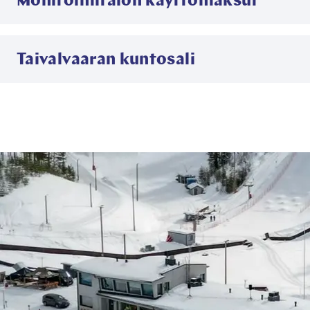
Monitoimitalon käyttömaksut
Taivalvaaran kuntosali