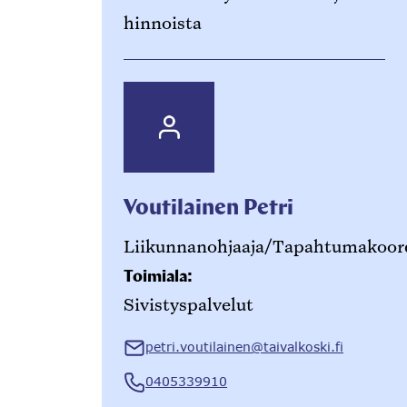
hinnoista
Voutilainen Petri
Liikunnanohjaaja/Tapahtumakoord
Toimiala:
Sivistyspalvelut
petri.voutilainen@taivalkoski.fi
0405339910