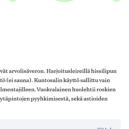
t arvolisäveron. Harjoitusleireillä hissilipun
tö (ei sauna). Kuntosalin käyttö sallittu vain
valmentajilleen. Vuokralainen huolehtii roskien
öytäpintojen pyyhkimisestä, sekä astioiden