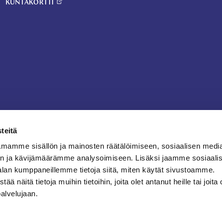
KUNTAKORTTI
teitä
mamme sisällön ja mainosten räätälöimiseen, sosiaalisen medi
n ja kävijämäärämme analysoimiseen. Lisäksi jaamme sosiaali
alan kumppaneillemme tietoja siitä, miten käytät sivustoamme.
näitä tietoja muihin tietoihin, joita olet antanut heille tai joita 
palvelujaan.