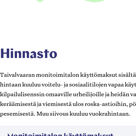
Hinnasto
Taivalvaaran monitoimitalon käyttömaksut sisältävä
hintaan kuuluu voitelu- ja sosiaalitilojen vapaa käyt
kilpailulisenssin omaaville urheilijoille ja heidän 
keräämisestä ja viemisestä ulos roska-astioihin, p
pesemisestä. Muu siivous kuuluu vuokrahintaan.