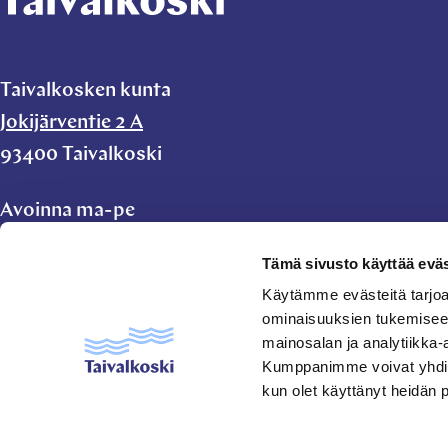
Taivalkosken kunta
Jokijärventie 2 A
93400 Taivalkoski
Avoinna ma-pe
klo 9.00-11.00 ja
Tämä sivusto käyttää eväs
klo 11.45-15.00
Käytämme evästeitä tarjoa
ominaisuuksien tukemisee
taivalkoski.kunta@taivalkoski.fi
mainosalan ja analytiikka-
Kumppanimme voivat yhdistää 
kun olet käyttänyt heidän 