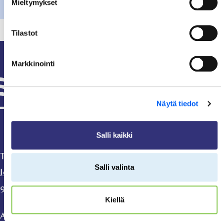
Mieltymykset
Tilastot
Markkinointi
Taivalkoski
Näytä tiedot
Salli kaikki
Taivalkosken kunta
Salli valinta
Jokijärventie 2 A
93400 Taivalkoski
Kiellä
Avoinna ma-pe