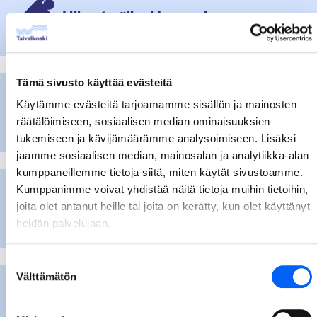
Liikuntavälineiden vuokraus
Tämä sivusto käyttää evästeitä
Käytämme evästeitä tarjoamamme sisällön ja mainosten
Toripaikkamaksu
räätälöimiseen, sosiaalisen median ominaisuuksien
tukemiseen ja kävijämäärämme analysoimiseen. Lisäksi
jaamme sosiaalisen median, mainosalan ja analytiikka-alan
kumppaneillemme tietoja siitä, miten käytät sivustoamme.
Kumppanimme voivat yhdistää näitä tietoja muihin tietoihin,
joita olet antanut heille tai joita on kerätty, kun olet käyttänyt
Monitoimitalon varaus
heidän palvelujaan.
Suostumuksen
Välttämätön
valinta
Melontakeskus