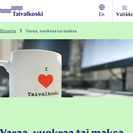
Siirry
Taivalkoski
En
Valikk
suoraan
sisältöön
Etusivu
Varaa, vuokraa tai maksa
↓