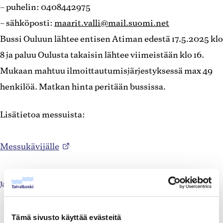
– puhelin: 0408442975
– sähköposti:
maarit.valli@mail.suomi.net
Bussi Ouluun lähtee entisen Atiman edestä 17.5.2025 klo
8 ja paluu Oulusta takaisin lähtee viimeistään klo 16.
Mukaan mahtuu ilmoittautumisjärjestyksessä max 49
henkilöä. Matkan hinta peritään bussissa.
Lisätietoa messuista:
Messukävijälle
Jaa
Jaa
Jaa
https://taivalkoski.fi/tapahtum
Jaa:
Facebookissa
Twitterissä
LinkedInissä
oulun-
Kopioi
(Avautuu
(Avautuu
(Avautuu
eramessuille-
Tämä sivusto käyttää evästeitä