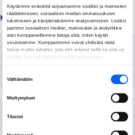
linkki
uuteen
uuteen
uuteen
17-
Käytämme evästeitä tarjoamamme sisällön ja mainosten
leikepöydälle
välilehteen)
välilehteen)
välilehteen)
5-
räätälöimiseen, sosiaalisen median ominaisuuksien
Muut tulevat tapahtumat
2025/
tukemiseen ja kävijämäärämme analysoimiseen. Lisäksi
jaamme sosiaalisen median, mainosalan ja analytiikka-
alan kumppaneillemme tietoja siitä, miten käytät
sivustoamme. Kumppanimme voivat yhdistää näitä
Elomarkkinat 2026
tietoja muihin tietoihin, joita olet antanut heille tai joita on
kerätty, kun olet käyttänyt heidän palvelujaan.
Talonpojantie 8, 93500 Taivalkoski
Suostumuksen
14.08.2026
klo 10:00
Välttämätön
valinta
Mieltymykset
Paranna yrityksesi löydettävyyttä – lisää
asiakasvirtaa -sparraus, Taivalkoski
Tilastot
Oskun auditorio (Jokijärventie 2 A), Taivalkoski