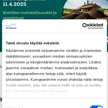
Tämä sivusto käyttää evästeitä
Käytämme evästeitä tarjoamamme sisällön ja mainosten
räätälöimiseen, sosiaalisen median ominaisuuksien
tukemiseen ja kävijämäärämme analysoimiseen. Lisäksi
Jaa
Jaa
Jaa
https://taivalkoski.fi/tapahtuma
Jaa:
jaamme sosiaalisen median, mainosalan ja analytiikka-
Facebookissa
Twitterissä
LinkedInissä
biohiilen-
alan kumppaneillemme tietoja siitä, miten käytät
Kopioi
(Avautuu
(Avautuu
(Avautuu
mahdollisuudet-
sivustoamme. Kumppanimme voivat yhdistää näitä tietoja
muihin tietoihin, joita olet antanut heille tai joita on kerätty,
linkki
uuteen
uuteen
uuteen
ja-
kun olet käyttänyt heidän palvelujaan.
leikepöydälle
välilehteen)
välilehteen)
välilehteen)
markkinat/
Muut tulevat tapahtumat
Suostumuksen