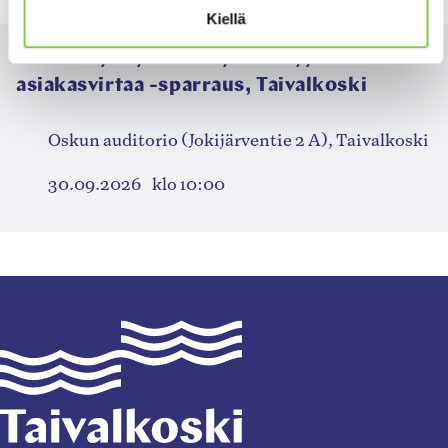
Kiellä
Paranna yrityksesi löydettävyyttä – lisää
asiakasvirtaa -sparraus, Taivalkoski
Oskun auditorio (Jokijärventie 2 A), Taivalkoski
30.09.2026
klo 10:00
Taivalkoski