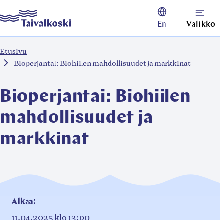
Siirry
Taivalkoski
En
Valikko
suoraan
sisältöön
Etusivu
↓
Bioperjantai: Biohiilen mahdollisuudet ja markkinat
Bioperjantai: Biohiilen
mahdollisuudet ja
markkinat
Alkaa:
11.04.2025
klo 13:00