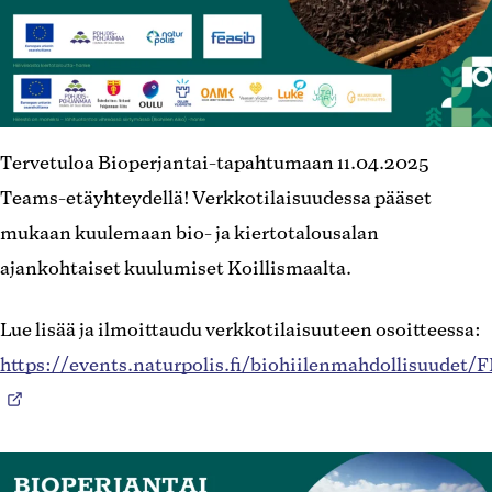
Tervetuloa Bioperjantai-tapahtumaan 11.04.2025
Teams-etäyhteydellä! Verkkotilaisuudessa pääset
mukaan kuulemaan bio- ja kiertotalousalan
ajankohtaiset kuulumiset Koillismaalta.
Lue lisää ja ilmoittaudu verkkotilaisuuteen osoitteessa:
https://events.naturpolis.fi/biohiilenmahdollisuudet/F