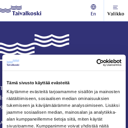
Siirry
Taivalkoski
En
Valikko
suoraan
sisältöön
↓
Taivalkoski
Tämä sivusto käyttää evästeitä
Taivalkosken kunta
Käytämme evästeitä tarjoamamme sisällön ja mainosten
Jokijärventie 2 A
räätälöimiseen, sosiaalisen median ominaisuuksien
tukemiseen ja kävijämäärämme analysoimiseen. Lisäksi
93400 Taivalkoski
jaamme sosiaalisen median, mainosalan ja analytiikka-
alan kumppaneillemme tietoja siitä, miten käytät
Avoinna ma-pe
sivustoamme. Kumppanimme voivat yhdistää näitä