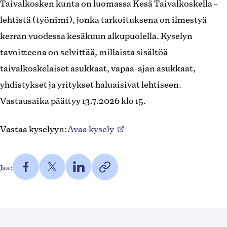
Taivalkosken kunta on luomassa Kesä Taivalkoskella -
lehtistä (työnimi), jonka tarkoituksena on ilmestyä
kerran vuodessa kesäkuun alkupuolella. Kyselyn
tavoitteena on selvittää, millaista sisältöä
taivalkoskelaiset asukkaat, vapaa-ajan asukkaat,
yhdistykset ja yritykset haluaisivat lehtiseen.
Vastausaika päättyy 13.7.2026 klo 15.
Vastaa kyselyyn:
Avaa kysely
Jaa
Jaa
Jaa
https://taivalkoski.fi/blog/kesa-
Jaa:
Facebookissa
Twitterissä
LinkedInissä
taivalkoskella-
Kopioi
(Avautuu
(Avautuu
(Avautuu
lehtinen-
linkki
uuteen
uuteen
uuteen
tyonimi-
leikepöydälle
välilehteen)
välilehteen)
välilehteen)
kysely/