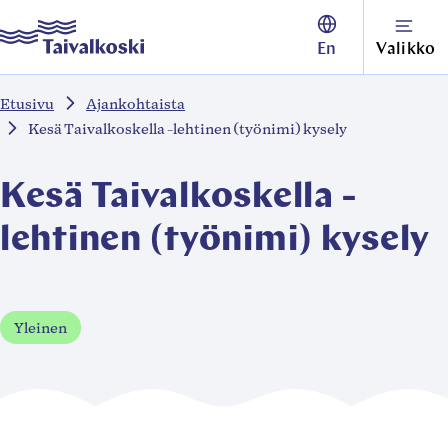
Siirry
Taivalkoski
En
Valikko
suoraan
sisältöön
Etusivu
Ajankohtaista
↓
Kesä Taivalkoskella -lehtinen (työnimi) kysely
Kesä Taivalkoskella -
lehtinen (työnimi) kysely
Yleinen