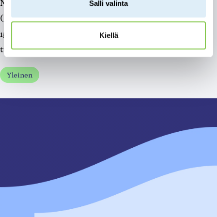
Nappaako?-tapahtuman Oskun liikuntasalissa
Salli valinta
(Jokijärventie 2 A) keskiviikkona 2.9.2026 klo 12-
15. Tapahtumassa kävijät voivat vapaasti kiertäen
Kiellä
tutustua...
Yleinen