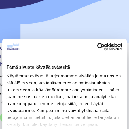
06.08.2026, klo 07:22
Lämmöntuotossa katkos Sairaalatie, Uusitie ja
Kangastie – alueella/Katkos on päättynyt!
Tämä sivusto käyttää evästeitä
Kaukolämpölinjan remontti on valmis ja lämmönjakelu
Käytämme evästeitä tarjoamamme sisällön ja mainosten
räätälöimiseen, sosiaalisen median ominaisuuksien
toimii normaalisti. ____________ Tänään klo.7.30 alkaen
tukemiseen ja kävijämäärämme analysoimiseen. Lisäksi
on katkos lämmöntuotossa Sairaalatie, Uusitie ja
jaamme sosiaalisen median, mainosalan ja analytiikka-
Kangastie –...
alan kumppaneillemme tietoja siitä, miten käytät
sivustoamme. Kumppanimme voivat yhdistää näitä
Tiedotteet, Yleinen
tietoja muihin tietoihin, joita olet antanut heille tai joita on
kerätty, kun olet käyttänyt heidän palvelujaan.