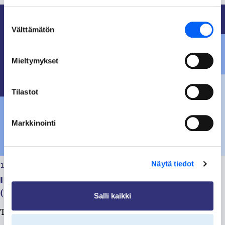
Suostumuksen
Välttämätön
valinta
Mieltymykset
Tilastot
Markkinointi
Näytä tiedot
13.07.2026, klo 09:14
Ilmoittaudu esittelijäksi Nappaako?-tapahtumaan
(ke 2.9.2026 klo 12-15)
Salli kaikki
Taivalkosken kunta ja OSAO järjestävät yhteistyössä