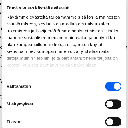
elävöittämään ajatonta musiikkia jännittävällä ja
Tämä sivusto käyttää evästeitä
omaperäisellä tavalla.
Käytämme evästeitä tarjoamamme sisällön ja mainosten
räätälöimiseen, sosiaalisen median ominaisuuksien
Yleisö voi odottaa esitystä, joka korostaa näiden kahden
tukemiseen ja kävijämäärämme analysoimiseen. Lisäksi
instrumentin sekä teknistä mestarillisuutta että
jaamme sosiaalisen median, mainosalan ja analytiikka-
alan kumppaneillemme tietoja siitä, miten käytät
emotionaalista syvyyttä, taustanaan italialainen taide ja
sivustoamme. Kumppanimme voivat yhdistää näitä
musiikillinen perintö. Konsertin kesto n. 60 min, ei
tietoja muihin tietoihin, joita olet antanut heille tai joita on
väliaikaa.
kerätty, kun olet käyttänyt heidän palvelujaan.
Vapaa pääsy, tervetuloa!
Suostumuksen
Välttämätön
valinta
Järjestäjänä Taivalkosken kunta ja Taivalkosken
Mieltymykset
seurakunta
Tilastot
Jaa
Jaa
Jaa
https://taivalkoski.fi/tapahtuma
Jaa: