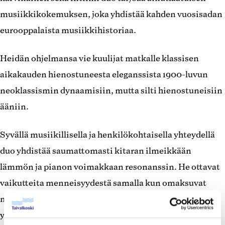
musiikkikokemuksen, joka yhdistää kahden vuosisadan
eurooppalaista musiikkihistoriaa.
Heidän ohjelmansa vie kuulijat matkalle klassisen
aikakauden hienostuneesta eleganssista 1900-luvun
neoklassismin dynaamisiin, mutta silti hienostuneisiin
ääniin.
Syvällä musiikillisella ja henkilökohtaisella yhteydellä
duo yhdistää saumattomasti kitaran ilmeikkään
lämmön ja pianon voimakkaan resonanssin. He ottavat
vaikutteita menneisyydestä samalla kun omaksuvat
modernin innovaation, ja heidän esityksensä heijastaa
yhteistä intohimoa taiteeseen sekä sitoutumista