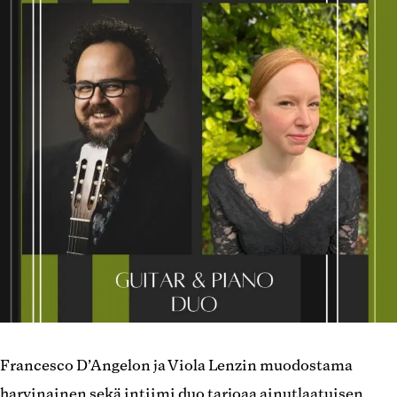
Francesco D’Angelon ja Viola Lenzin muodostama
harvinainen sekä intiimi duo tarjoaa ainutlaatuisen