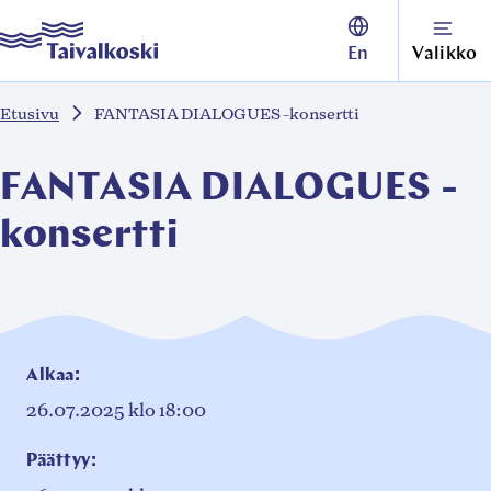
Siirry
Taivalkoski
En
Valikko
suoraan
sisältöön
Etusivu
FANTASIA DIALOGUES -konsertti
↓
FANTASIA DIALOGUES -
konsertti
Alkaa:
26.07.2025
klo 18:00
Päättyy: