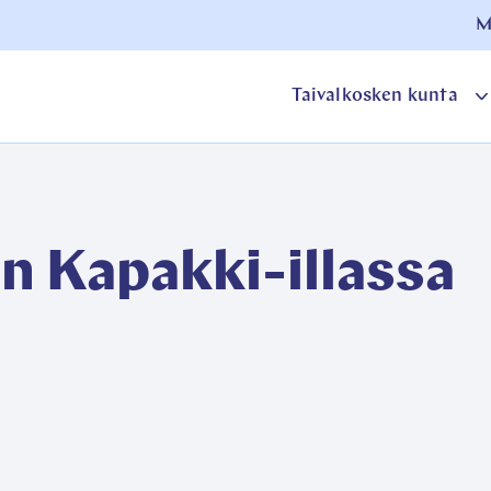
M
Taivalkosken kunta
o
a
an Kapakki-illassa