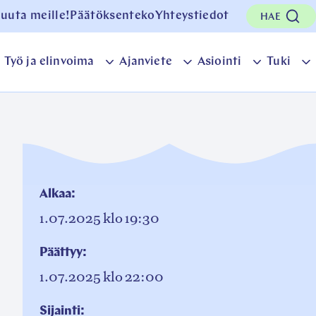
uuta meille!
Päätöksenteko
Yhteystiedot
HAE
Työ ja elinvoima
Ajanviete
Asiointi
Tuki
Taivalkosken
Työ
Ajanviete
Asiointi
T
kunta
ja
osion
osion
o
sion
elinvoima
alavalikko
alavalikk
a
lavalikko
osion
alavalikko
Alkaa:
1.07.2025
klo 19:30
Päättyy:
1.07.2025
klo 22:00
Sijainti: