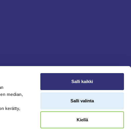
Salli kaikki
an
sen median,
Salli valinta
on kerätty,
Kiellä