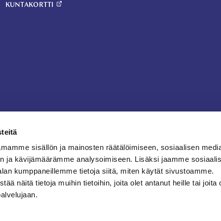
KUNTAKORTTI
teitä
mamme sisällön ja mainosten räätälöimiseen, sosiaalisen medi
n ja kävijämäärämme analysoimiseen. Lisäksi jaamme sosiaali
alan kumppaneillemme tietoja siitä, miten käytät sivustoamme.
näitä tietoja muihin tietoihin, joita olet antanut heille tai joita 
palvelujaan.