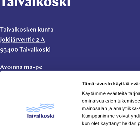
Taivalkosken kunta
Jokijärventie 2 A
93400 Taivalkoski
Avoinna ma-pe
klo 9.00-11.00 ja
Tämä sivusto käyttää eväs
klo 11.45-15.00
Käytämme evästeitä tarjoa
ominaisuuksien tukemisee
taivalkoski.kunta@taivalkoski.fi
mainosalan ja analytiikka-
Kumppanimme voivat yhdistää 
kun olet käyttänyt heidän 