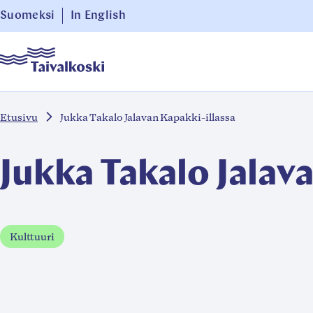
Siirry
Suomeksi
In English
suoraan
Taivalkoski
sisältöön
↓
Etusivu
Jukka Takalo Jalavan Kapakki-illassa
Jukka Takalo Jalav
Kulttuuri