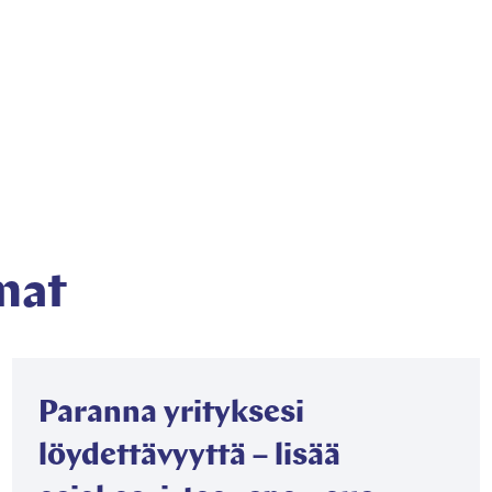
umat/jukka-
mat
Paranna yrityksesi
löydettävyyttä – lisää