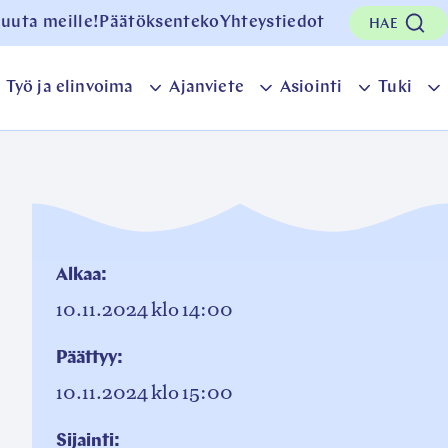
uuta meille!
Päätöksenteko
Yhteystiedot
HAE
Työ ja elinvoima
Ajanviete
Asiointi
Tuki
Taivalkosken
Työ
Ajanviete
Asiointi
T
kunta
ja
osion
osion
o
sion
elinvoima
alavalikko
alavalikk
a
lavalikko
osion
alavalikko
Alkaa:
10.11.2024
klo 14:00
Päättyy:
10.11.2024
klo 15:00
Sijainti: