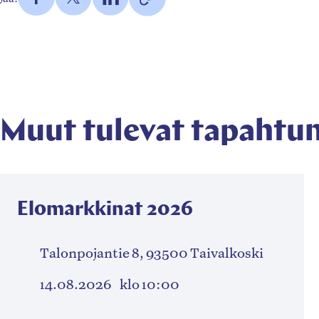
Facebookissa
Twitterissä
LinkedInissä
kamarimusiikkia/
Kopioi
(Avautuu
(Avautuu
(Avautuu
linkki
uuteen
uuteen
uuteen
leikepöydälle
välilehteen)
välilehteen)
välilehteen)
Muut tulevat tapahtu
Elomarkkinat 2026
Talonpojantie 8, 93500 Taivalkoski
14.08.2026
klo 10:00