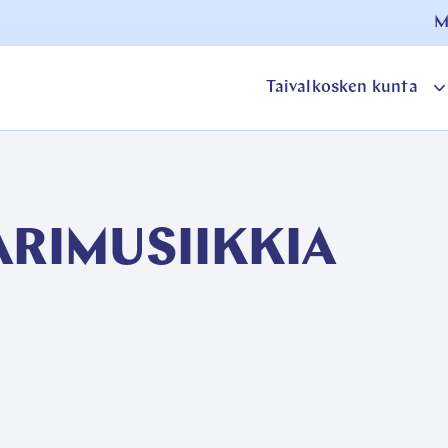
M
Taivalkosken kunta
o
a
ARIMUSIIKKIA