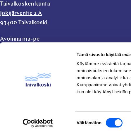
Taivalkosken kunta
Jokijärventie 2 A
93400 Taivalkoski
Avoinna ma-pe
klo 9.00-11.00 ja
Tämä sivusto käyttää eväs
klo 11.45-15.00
Käytämme evästeitä tarjoa
ominaisuuksien tukemisee
taivalkoski.kunta@taivalkoski.fi
mainosalan ja analytiikka-
Kumppanimme voivat yhdistää 
kun olet käyttänyt heidän 
Suostumuksen
Välttämätön
valinta
Ajankohtaista
Tapahtumat
Yleistietoa
©
2026
Taivalkoski