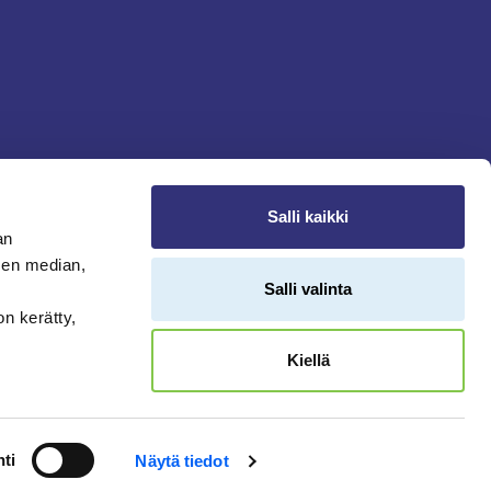
Salli kaikki
an
sen median,
Salli valinta
on kerätty,
Kiellä
ti
Näytä tiedot
TAKAISIN SIVUN ALKUUN