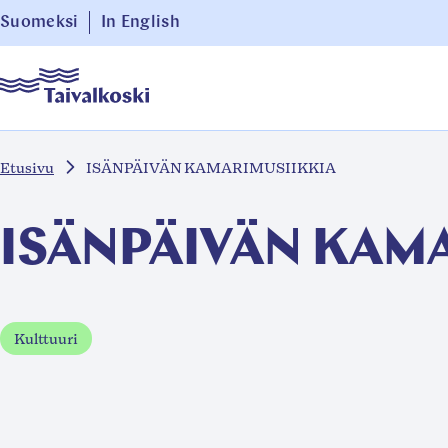
Siirry
Suomeksi
In English
suoraan
Taivalkoski
sisältöön
↓
Etusivu
ISÄNPÄIVÄN KAMARIMUSIIKKIA
ISÄNPÄIVÄN KAM
Kulttuuri