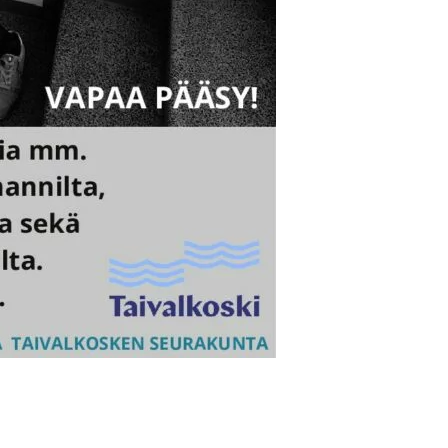
tumat/isanpaivan-