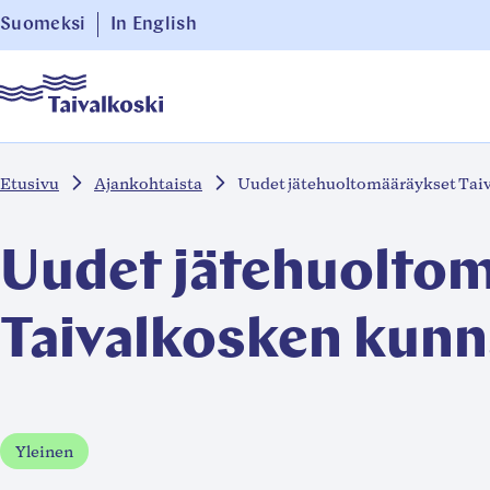
Siirry
Suomeksi
In English
suoraan
Taivalkoski
sisältöön
↓
Etusivu
Ajankohtaista
Uudet jätehuoltomääräykset Tai
Uudet jätehuolto
Taivalkosken kun
Yleinen