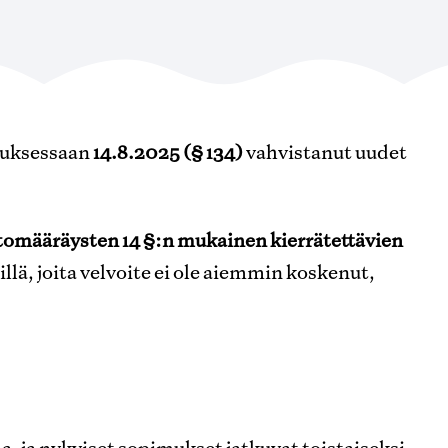
ouksessaan
14.8.2025 (§ 134)
vahvistanut uudet
tomääräysten 14 §:n mukainen kierrätettävien
öillä, joita velvoite ei ole aiemmin koskenut,
la, ja nykyiset sopimukset jatkuvat toistaiseksi