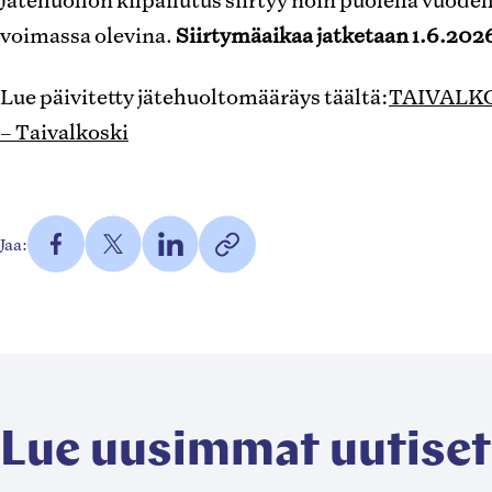
voimassa olevina.
Siirtymäaikaa jatketaan 1.6.202
Lue päivitetty jätehuoltomääräys täältä:
TAIVALK
– Taivalkoski
Jaa
Jaa
Jaa
https://taivalkoski.fi/blog/u
Jaa:
Facebookissa
Twitterissä
LinkedInissä
jatehuoltomaaraykset-
Kopioi
(Avautuu
(Avautuu
(Avautuu
taivalkosken-
linkki
uuteen
uuteen
uuteen
kunnassa/
leikepöydälle
välilehteen)
välilehteen)
välilehteen)
Lue uusimmat uutiset