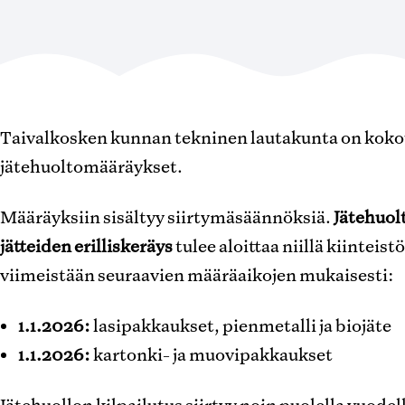
Taivalkosken kunnan tekninen lautakunta on kok
jätehuoltomääräykset.
Määräyksiin sisältyy siirtymäsäännöksiä.
Jätehuol
jätteiden erilliskeräys
tulee aloittaa niillä kiinteist
viimeistään seuraavien määräaikojen mukaisesti:
1.1.2026:
lasipakkaukset, pienmetalli ja biojäte
1.1.2026:
kartonki- ja muovipakkaukset
Jätehuollon kilpailutus siirtyy noin puolella vuodel