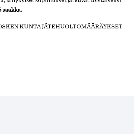
6 saakka.
OSKEN KUNTA JÄTEHUOLTOMÄÄRÄYKSET
udet-