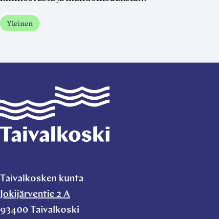
Yleinen
Taivalkoski
Taivalkosken kunta
Jokijärventie 2 A
93400 Taivalkoski