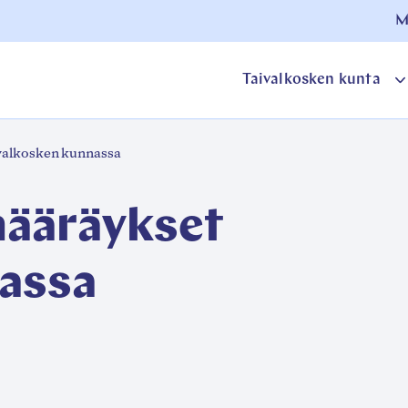
M
Taivalkosken kunta
o
valkosken kunnassa
a
määräykset
nassa