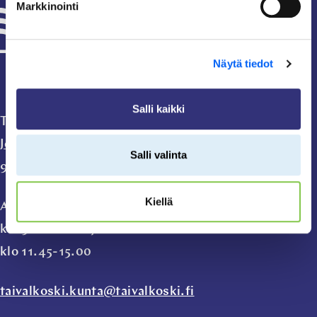
Markkinointi
Näytä tiedot
Salli kaikki
Taivalkosken kunta
Jokijärventie 2 A
Salli valinta
93400 Taivalkoski
Kiellä
Avoinna ma-pe
klo 9.00-11.00 ja
klo 11.45-15.00
taivalkoski.kunta@taivalkoski.fi