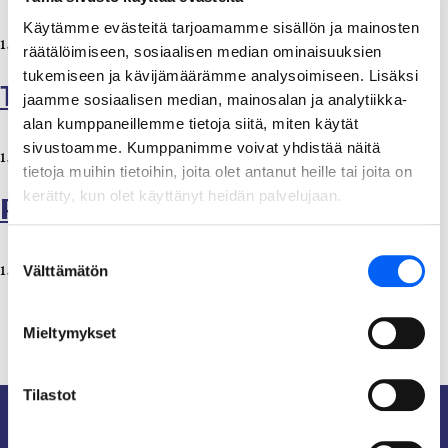
Käytämme evästeitä tarjoamamme sisällön ja mainosten
1.10.2024
räätälöimiseen, sosiaalisen median ominaisuuksien
tukemiseen ja kävijämäärämme analysoimiseen. Lisäksi
Tolkkinen Susanna
jaamme sosiaalisen median, mainosalan ja analytiikka-
alan kumppaneillemme tietoja siitä, miten käytät
sivustoamme. Kumppanimme voivat yhdistää näitä
1.10.2024
tietoja muihin tietoihin, joita olet antanut heille tai joita on
kerätty, kun olet käyttänyt heidän palvelujaan.
Pulkkanen Kaisa
Suostumuksen
1.10.2024
Välttämätön
valinta
Mieltymykset
Artikkelien
1
2
3
Seuraava
sivutus
Tilastot
Taivalkoski