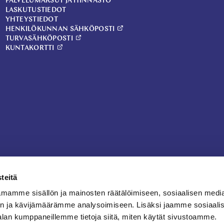
PALVELUMAKSUT JA HINNASTO
LASKUTUSTIEDOT
YHTEYSTIEDOT
HENKILÖKUNNAN SÄHKÖPOSTI
TURVASÄHKÖPOSTI
KUNTAKORTTI
teitä
mamme sisällön ja mainosten räätälöimiseen, sosiaalisen medi
n ja kävijämäärämme analysoimiseen. Lisäksi jaamme sosiaali
alan kumppaneillemme tietoja siitä, miten käytät sivustoamme.