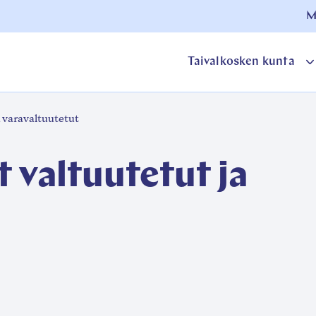
M
Taivalkosken kunta
o
 varavaltuutetut
a
 valtuutetut ja