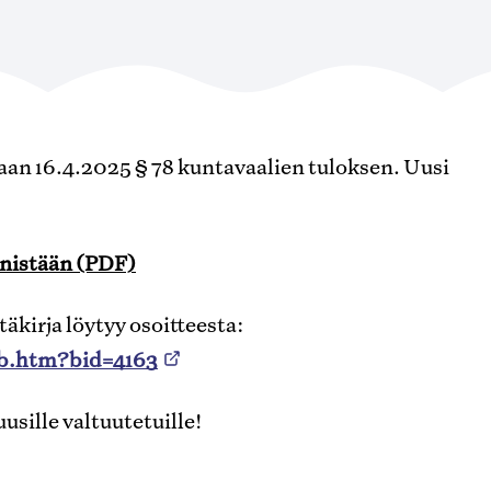
an 16.4.2025 § 78 kuntavaalien tuloksen. Uusi
senistään (PDF)
kirja löytyy osoitteesta:
web.htm?bid=4163
uusille valtuutetuille!