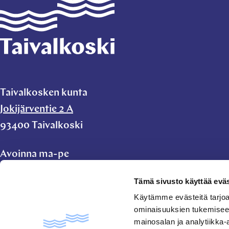
Taivalkoski
Taivalkosken kunta
Jokijärventie 2 A
93400 Taivalkoski
Avoinna ma-pe
klo 9.00-11.00 ja
Tämä sivusto käyttää eväs
klo 11.45-15.00
Käytämme evästeitä tarjoa
ominaisuuksien tukemisee
taivalkoski.kunta@taivalkoski.fi
mainosalan ja analytiikka-