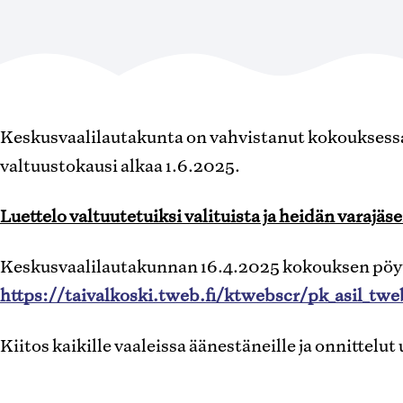
Keskusvaalilautakunta on vahvistanut kokouksessa
valtuustokausi alkaa 1.6.2025.
Luettelo valtuutetuiksi valituista ja heidän varajä
Keskusvaalilautakunnan 16.4.2025 kokouksen pöytä
https://taivalkoski.tweb.fi/ktwebscr/pk_asil_t
Kiitos kaikille vaaleissa äänestäneille ja onnittelut 