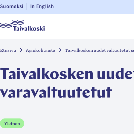
Siirry
Suomeksi
In English
suoraan
Taivalkoski
sisältöön
↓
Etusivu
Ajankohtaista
Taivalkosken uudet valtuutetut ja
Taivalkosken uudet
varavaltuutetut
Yleinen