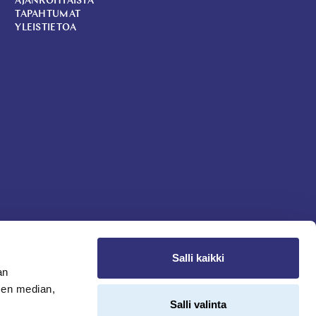
AJANKOHTAISTA
TAPAHTUMAT
YLEISTIETOA
Salli kaikki
an
sen median,
Salli valinta