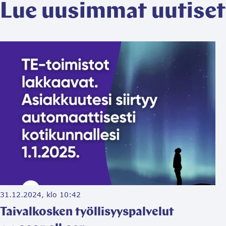
Lue uusimmat uutiset
katkoksia-
vedenjakelussa/
31.12.2024, klo 10:42
Taivalkosken työllisyyspalvelut