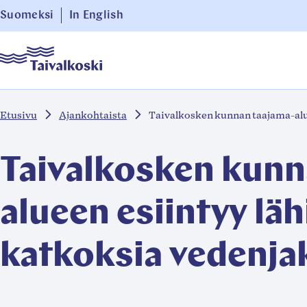
Siirry
Suomeksi
In English
suoraan
Taivalkoski
sisältöön
↓
Etusivu
Ajankohtaista
Taivalkosken kunnan taajama-alue
Taivalkosken kunn
alueen esiintyy läh
katkoksia vedenja