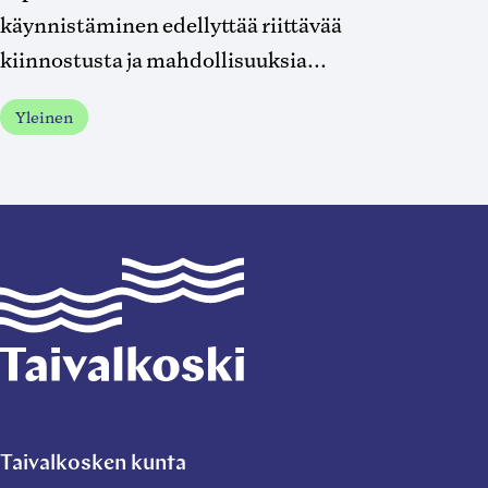
käynnistäminen edellyttää riittävää
kiinnostusta ja mahdollisuuksia...
Yleinen
Taivalkoski
Taivalkosken kunta