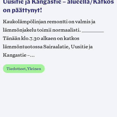
Uusitie ja Kangastie – alueella/Katkos
on päättynyt!
Kaukolämpölinjan remontti on valmis ja
lämmönjakelu toimii normaalisti. ____________
Tänään klo.7.30 alkaen on katkos
lämmöntuotossa Sairaalatie, Uusitie ja
Kangastie –...
Tiedotteet, Yleinen