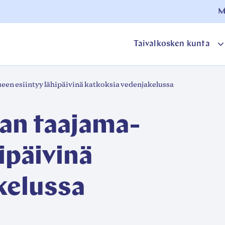
M
Taivalkosken kunta
o
en esiintyy lähipäivinä katkoksia vedenjakelussa
a
an taajama-
ipäivinä
kelussa