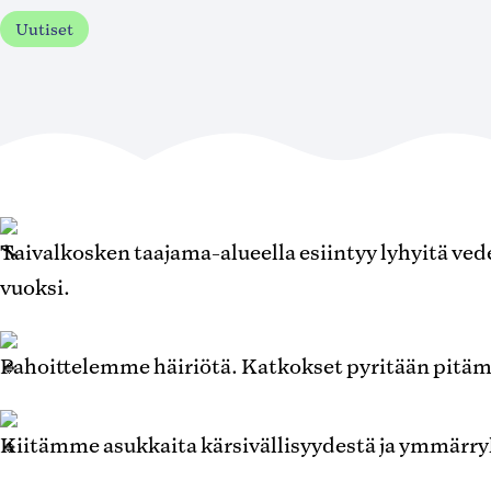
Uutiset
Taivalkosken taajama-alueella esiintyy lyhyitä ve
vuoksi.
Pahoittelemme häiriötä. Katkokset pyritään pitä
Kiitämme asukkaita kärsivällisyydestä ja ymmärry