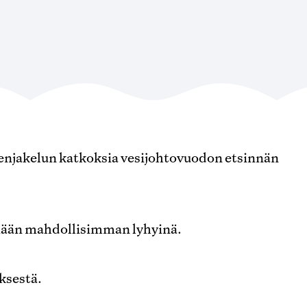
denjakelun katkoksia vesijohtovuodon etsinnän
mään mahdollisimman lyhyinä.
ksestä.