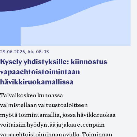
29.06.2026, klo 08:05
Kysely yhdistyksille: kiinnostus
vapaaehtoistoimintaan
hävikkiruokamallissa
Taivalkosken kunnassa
valmistellaan valtuustoaloitteen
myötä toimintamallia, jossa hävikkiruokaa
voitaisiin hyödyntää ja jakaa eteenpäin
vapaaehtoistoiminnan avulla. Toiminnan