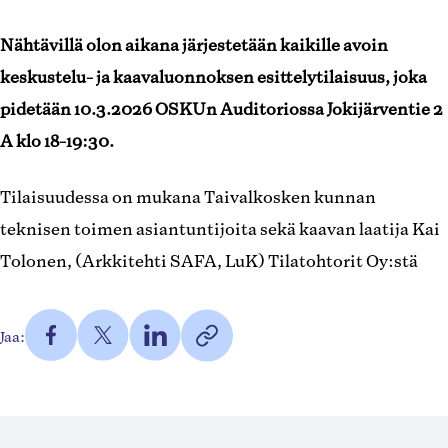
Nähtävillä olon aikana järjestetään kaikille avoin
keskustelu- ja kaavaluonnoksen esittelytilaisuus, joka
pidetään 10.3.2026 OSKUn Auditoriossa Jokijärventie 2
A klo 18-19:30.
Tilaisuudessa on mukana Taivalkosken kunnan
teknisen toimen asiantuntijoita sekä kaavan laatija Kai
Tolonen, (Arkkitehti SAFA, LuK) Tilatohtorit Oy:stä
Jaa
Jaa
Jaa
https://taivalkoski.fi/blog/taiva
Jaa:
Facebookissa
Twitterissä
LinkedInissä
kirkonseudun-
Kopioi
(Avautuu
(Avautuu
(Avautuu
asemakaavan-
linkki
uuteen
uuteen
uuteen
muutos/