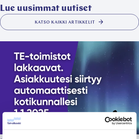
leikepöydälle
välilehteen)
välilehteen)
välilehteen)
Lue uusimmat uutiset
KATSO KAIKKI ARTIKKELIT