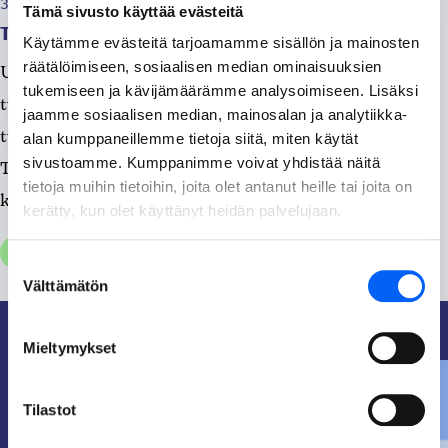
31.12.2024, klo 10:42
Tämä sivusto käyttää evästeitä
Taivalkosken työllisyyspalvelut 1.1.2025 alkaen
Käytämme evästeitä tarjoamamme sisällön ja mainosten
räätälöimiseen, sosiaalisen median ominaisuuksien
Uudistuksen myötä Suomeen muodostuu yhteensä 45
tukemiseen ja kävijämäärämme analysoimiseen. Lisäksi
työllisyysaluetta, jotka ovat vastuussa
jaamme sosiaalisen median, mainosalan ja analytiikka-
työvoimapalveluiden hallinnollisesta järjestämisestä.
alan kumppaneillemme tietoja siitä, miten käytät
sivustoamme. Kumppanimme voivat yhdistää näitä
Tulevaan Kainuu-Koillismaan työllisyysalueeseen
tietoja muihin tietoihin, joita olet antanut heille tai joita on
kuuluvat Kainuun kuntien lisäksi...
kerätty, kun olet käyttänyt heidän palvelujaan.
Yleinen
Suostumuksen
Välttämätön
valinta
Mieltymykset
Tilastot