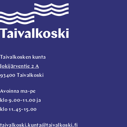
Taivalkoski
Taivalkosken kunta
Jokijärventie 2 A
93400 Taivalkoski
Avoinna ma-pe
klo 9.00-11.00 ja
klo 11.45-15.00
taivalkoski.kunta@taivalkoski.fi