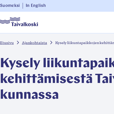
Siirry
Suomeksi
In English
suoraan
Taivalkoski
sisältöön
↓
Etusivu
Ajankohtaista
Kysely liikuntapaikkojen kehitt
Kysely liikuntapai
kehittämisestä Ta
kunnassa