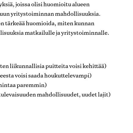
yksiä, joissa olisi huomioitu alueen
 muun yritystoiminnan mahdollisuuksia.
on tärkeää huomioida, miten kunnan
suuksia matkailulle ja yritystoiminnalle.
ten liikunnallisia puitteita voisi kehittää)
ueesta voisi saada houkuttelevampi)
oimintaa paremmin)
 tulevaisuuden mahdollisuudet, uudet lajit)