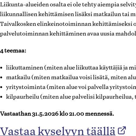
Liikunta-alueiden osalta ei ole tehty aiempia selvit
liikunnallisen kehittämisen lisäksi matkailun tai
Taivalkosken elinkeinotoiminnan kehittämiseksi 
palvelutoiminnan kehittäminen avaa uusia mahdolli
4 teemaa:
liikuttaminen (miten alue liikuttaa käyttäjiä ja mi
matkailu (miten matkailua voisi lisätä, miten al
yritystoiminta (miten alue voi palvella yrityst
kilpaurheilu (miten alue palvelisi kilpaurheilua,
Vastaathan 31.5.2026 klo 21.00 mennessä.
Vastaa kyselyyn täällä