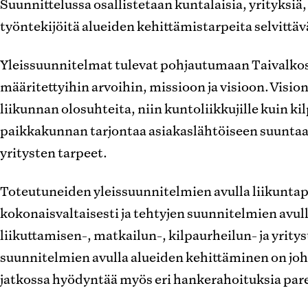
Suunnittelussa osallistetaan kuntalaisia, yrityksiä
työntekijöitä alueiden kehittämistarpeita selvittävä
Yleissuunnitelmat tulevat pohjautumaan Taivalkosk
määritettyihin arvoihin, missioon ja visioon. Visi
liikunnan olosuhteita, niin kuntoliikkujille kuin kil
paikkakunnan tarjontaa asiakaslähtöiseen suuntaa
yritysten tarpeet.
Toteutuneiden yleissuunnitelmien avulla liikuntap
kokonaisvaltaisesti ja tehtyjen suunnitelmien avull
liikuttamisen-, matkailun-, kilpaurheilun- ja yri
suunnitelmien avulla alueiden kehittäminen on jo
jatkossa hyödyntää myös eri hankerahoituksia pa