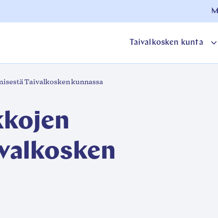
M
Taivalkosken kunta
o
ämisestä Taivalkosken kunnassa
a
kkojen
ivalkosken