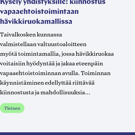
Kysely yhdistyksille: kiinnostus
vapaaehtoistoimintaan
hävikkiruokamallissa
Taivalkosken kunnassa
valmistellaan valtuustoaloitteen
myötä toimintamallia, jossa hävikkiruokaa
voitaisiin hyödyntää ja jakaa eteenpäin
vapaaehtoistoiminnan avulla. Toiminnan
käynnistäminen edellyttää riittävää
kiinnostusta ja mahdollisuuksia...
Yleinen