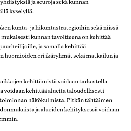
, yhdistyksiä ja seuroja sekä kunnan
llä kyselyllä.
en kunta- ja liikuntastrategioihin sekä niissä
on mukaisesti kunnan tavoitteena on kehittää
paurheilijoille, ja samalla kehittää
n huomioiden eri ikäryhmät sekä matkailun ja
aikkojen kehittämistä voidaan tarkastella
a voidaan kehittää alueita taloudellisesti
tystoiminnan näkökulmista. Pitkän tähtäimen
hdonmukaista ja alueiden kehityksessä voidaan
remmin.