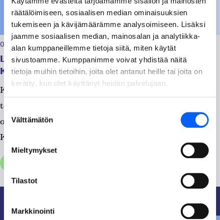
Käytämme evästeitä tarjoamamme sisällön ja mainosten
räätälöimiseen, sosiaalisen median ominaisuuksien
tukemiseen ja kävijämäärämme analysoimiseen. Lisäksi
jaamme sosiaalisen median, mainosalan ja analytiikka-
06.08.2026, klo 07:22
alan kumppaneillemme tietoja siitä, miten käytät
Lämmöntuotossa katkos Sairaalatie, Uusitie ja
sivustoamme. Kumppanimme voivat yhdistää näitä
Kangastie – alueella/Katkos on päättynyt!
tietoja muihin tietoihin, joita olet antanut heille tai joita on
kerätty, kun olet käyttänyt heidän palvelujaan.
Kaukolämpölinjan remontti on valmis ja lämmönjakelu
toimii normaalisti. ____________ Tänään klo.7.30 alkaen
Suostumuksen
Välttämätön
on katkos lämmöntuotossa Sairaalatie, Uusitie ja
valinta
Kangastie –...
Mieltymykset
Tiedotteet, Yleinen
Tilastot
Markkinointi