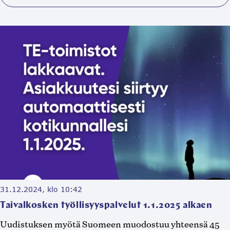
31.12.2024, klo 10:42
Taivalkosken työllisyyspalvelut 1.1.2025 alkaen
Uudistuksen myötä Suomeen muodostuu yhteensä 45