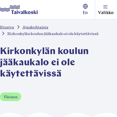
Siirry
Taivalkoski
En
Valikko
suoraan
sisältöön
Etusivu
Ajankohtaista
↓
Kirkonkylän koulun jääkaukalo ei ole käytettävissä
Kirkonkylän koulun
jääkaukalo ei ole
käytettävissä
Yleinen