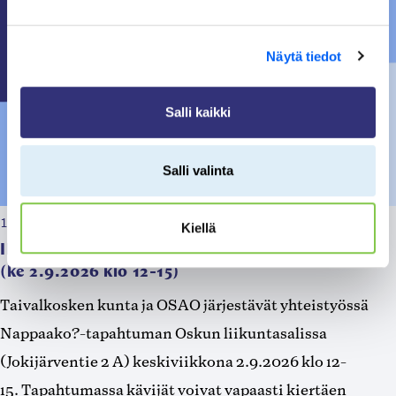
Näytä tiedot
Salli kaikki
Salli valinta
13.07.2026, klo 09:14
Kiellä
Ilmoittaudu esittelijäksi Nappaako?-tapahtumaan
(ke 2.9.2026 klo 12-15)
Taivalkosken kunta ja OSAO järjestävät yhteistyössä
Nappaako?-tapahtuman Oskun liikuntasalissa
(Jokijärventie 2 A) keskiviikkona 2.9.2026 klo 12-
15. Tapahtumassa kävijät voivat vapaasti kiertäen