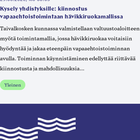
Kysely yhdistyksille: kiinnostus
vapaaehtoistoimintaan hävikkiruokamallissa
Taivalkosken kunnassa valmistellaan valtuustoaloitteen
myötä toimintamallia, jossa hävikkiruokaa voitaisiin
hyödyntää ja jakaa eteenpäin vapaaehtoistoiminnan
avulla. Toiminnan käynnistäminen edellyttää riittävää
kiinnostusta ja mahdollisuuksia...
Yleinen
Taivalkoski