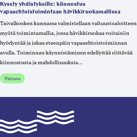
Kysely yhdistyksille: kiinnostus
vapaaehtoistoimintaan hävikkiruokamallissa
Taivalkosken kunnassa valmistellaan valtuustoaloitteen
myötä toimintamallia, jossa hävikkiruokaa voitaisiin
hyödyntää ja jakaa eteenpäin vapaaehtoistoiminnan
avulla. Toiminnan käynnistäminen edellyttää riittävää
kiinnostusta ja mahdollisuuksia...
Yleinen
Taivalkoski