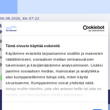
06.08.2026, klo 07:22
Lämmöntuotossa katkos Sairaalatie, Uusitie ja
Kangastie – alueella/Katkos on päättynyt!
Kaukolämpölinjan remontti on valmis ja lämmönjakelu
Tämä sivusto käyttää evästeitä
toimii normaalisti. ____________ Tänään klo.7.30 alkaen
Käytämme evästeitä tarjoamamme sisällön ja mainosten
on katkos lämmöntuotossa Sairaalatie, Uusitie ja
räätälöimiseen, sosiaalisen median ominaisuuksien
Kangastie –...
tukemiseen ja kävijämäärämme analysoimiseen. Lisäksi
jaamme sosiaalisen median, mainosalan ja analytiikka-
alan kumppaneillemme tietoja siitä, miten käytät
Tiedotteet, Yleinen
sivustoamme. Kumppanimme voivat yhdistää näitä
tietoja muihin tietoihin, joita olet antanut heille tai joita on
kerätty, kun olet käyttänyt heidän palvelujaan.
Suostumuksen