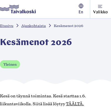
Siirry
Taivalkoski
En
Valikko
suoraan
sisältöön
Etusivu
Ajankohtaista
Kesämenot 2026
↓
Kesämenot 2026
Yleinen
Kesä on täynnä toimintaa. Kesä starttaa 1.6.
liikuntaviikolla. Siitä lisää löytyy
TÄÄLTÄ.