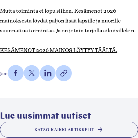
Mutta toiminta ei lopu siihen. Kesämenot 2026
mainoksesta löydät paljon lisää lapsille ja nuorille
suunnattua toimintaa. Ja on jotain tarjolla aikuisillekin.
KESÄMENOT 2026 MAINOS LÖYTYY TÄÄLTÄ.
Jaa
Jaa
Jaa
https://taivalkoski.fi/blog/kesa
Jaa:
Facebookissa
Twitterissä
LinkedInissä
2026/
Kopioi
(Avautuu
(Avautuu
(Avautuu
linkki
uuteen
uuteen
uuteen
leikepöydälle
välilehteen)
välilehteen)
välilehteen)
Lue uusimmat uutiset
KATSO KAIKKI ARTIKKELIT