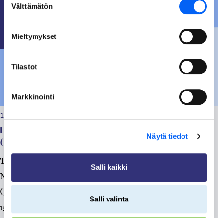
Välttämätön
valinta
Mieltymykset
Tilastot
Markkinointi
13.07.2026, klo 09:14
Ilmoittaudu esittelijäksi Nappaako?-tapahtumaan
Näytä tiedot
(ke 2.9.2026 klo 12-15)
Taivalkosken kunta ja OSAO järjestävät yhteistyössä
Salli kaikki
Nappaako?-tapahtuman Oskun liikuntasalissa
(Jokijärventie 2 A) keskiviikkona 2.9.2026 klo 12-
Salli valinta
15. Tapahtumassa kävijät voivat vapaasti kiertäen