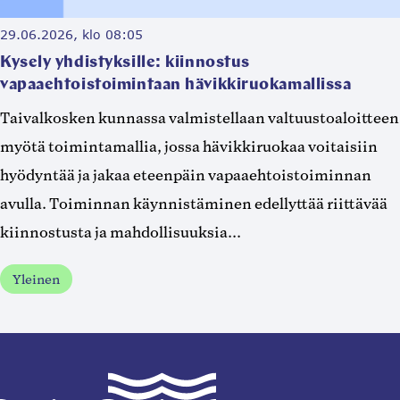
29.06.2026, klo 08:05
Kysely yhdistyksille: kiinnostus
vapaaehtoistoimintaan hävikkiruokamallissa
Taivalkosken kunnassa valmistellaan valtuustoaloitteen
myötä toimintamallia, jossa hävikkiruokaa voitaisiin
hyödyntää ja jakaa eteenpäin vapaaehtoistoiminnan
avulla. Toiminnan käynnistäminen edellyttää riittävää
kiinnostusta ja mahdollisuuksia...
Yleinen
Taivalkoski