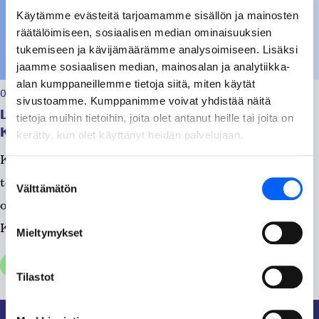
Käytämme evästeitä tarjoamamme sisällön ja mainosten
räätälöimiseen, sosiaalisen median ominaisuuksien
tukemiseen ja kävijämäärämme analysoimiseen. Lisäksi
jaamme sosiaalisen median, mainosalan ja analytiikka-
alan kumppaneillemme tietoja siitä, miten käytät
06.08.2026, klo 07:22
sivustoamme. Kumppanimme voivat yhdistää näitä
Lämmöntuotossa katkos Sairaalatie, Uusitie ja
tietoja muihin tietoihin, joita olet antanut heille tai joita on
Kangastie – alueella/Katkos on päättynyt!
kerätty, kun olet käyttänyt heidän palvelujaan.
Kaukolämpölinjan remontti on valmis ja lämmönjakelu
Suostumuksen
toimii normaalisti. ____________ Tänään klo.7.30 alkaen
Välttämätön
valinta
on katkos lämmöntuotossa Sairaalatie, Uusitie ja
Kangastie –...
Mieltymykset
Tiedotteet, Yleinen
Tilastot