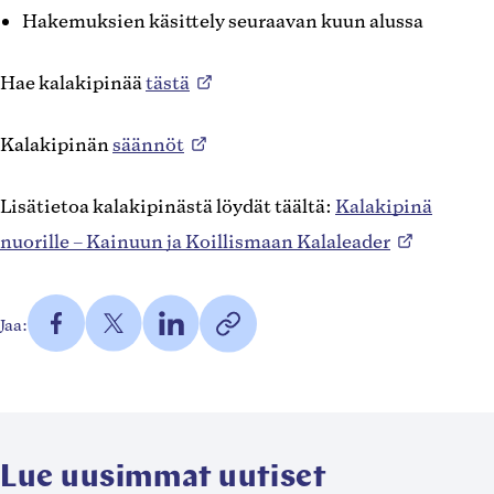
Hakemuksien käsittely seuraavan kuun alussa
Hae kalakipinää
tästä
Kalakipinän
säännöt
Lisätietoa kalakipinästä löydät täältä:
Kalakipinä
nuorille – Kainuun ja Koillismaan Kalaleader
Jaa
Jaa
Jaa
https://taivalkoski.fi/blog/kalak
Jaa:
Facebookissa
Twitterissä
LinkedInissä
nuorille/
Kopioi
(Avautuu
(Avautuu
(Avautuu
linkki
uuteen
uuteen
uuteen
leikepöydälle
välilehteen)
välilehteen)
välilehteen)
Lue uusimmat uutiset