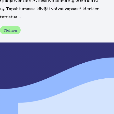
(Jokijärventie 2 A) keskiviikkona 2.9.2026 klo 12-
15. Tapahtumassa kävijät voivat vapaasti kiertäen
tutustua...
Yleinen