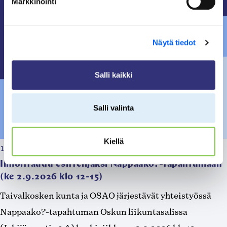
Markkinointi
Näytä tiedot
Salli kaikki
Salli valinta
Kiellä
13.07.2026, klo 09:14
Ilmoittaudu esittelijäksi Nappaako?-tapahtumaan
(ke 2.9.2026 klo 12-15)
Taivalkosken kunta ja OSAO järjestävät yhteistyössä
Nappaako?-tapahtuman Oskun liikuntasalissa