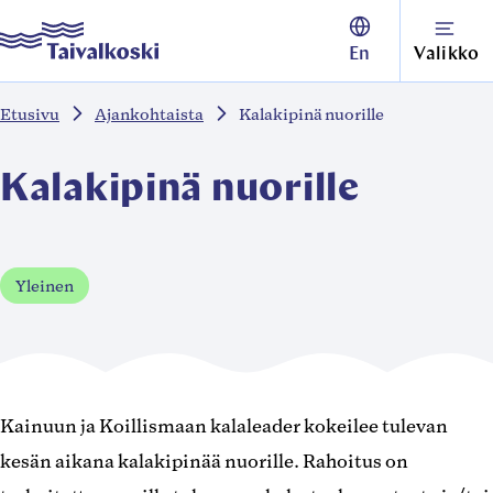
Siirry
Taivalkoski
En
Valikko
suoraan
sisältöön
Etusivu
Ajankohtaista
Kalakipinä nuorille
↓
Kalakipinä nuorille
Yleinen
Kainuun ja Koillismaan kalaleader kokeilee tulevan
kesän aikana kalakipinää nuorille. Rahoitus on