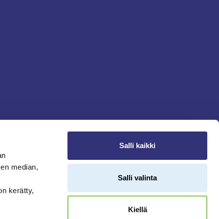
Salli kaikki
an
sen median,
Salli valinta
on kerätty,
Kiellä