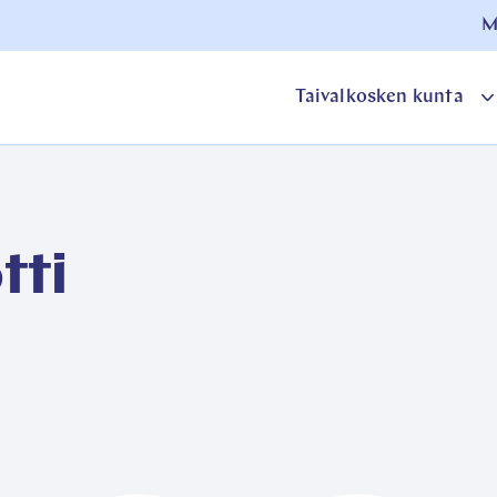
M
Taivalkosken kunta
o
a
tti