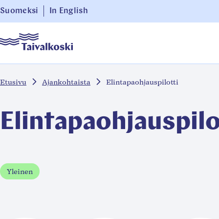
Siirry
Suomeksi
In English
suoraan
Taivalkoski
sisältöön
↓
Etusivu
Ajankohtaista
Elintapaohjauspilotti
Elintapaohjauspilo
Yleinen