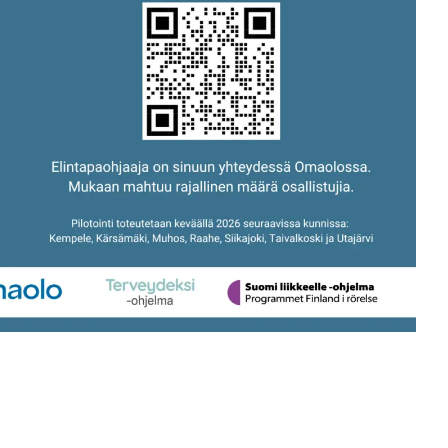
intapaohjauspilotti/