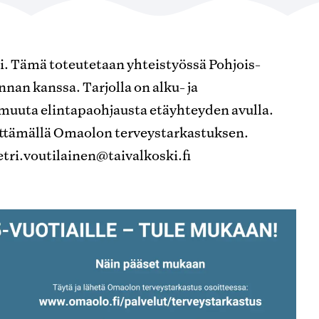
ti. Tämä toteutetaan yhteistyössä Pohjois-
an kanssa. Tarjolla on alku- ja
 muuta elintapaohjausta etäyhteyden avulla.
äyttämällä Omaolon terveystarkastuksen.
etri.voutilainen@taivalkoski.fi