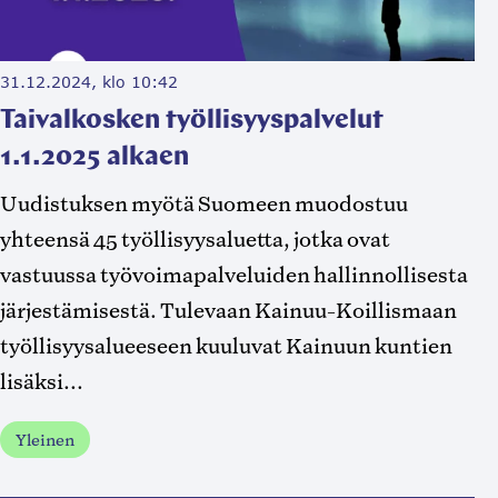
31.12.2024, klo 10:42
Taivalkosken työllisyyspalvelut
1.1.2025 alkaen
Uudistuksen myötä Suomeen muodostuu
yhteensä 45 työllisyysaluetta, jotka ovat
vastuussa työvoimapalveluiden hallinnollisesta
järjestämisestä. Tulevaan Kainuu-Koillismaan
työllisyysalueeseen kuuluvat Kainuun kuntien
lisäksi...
Yleinen