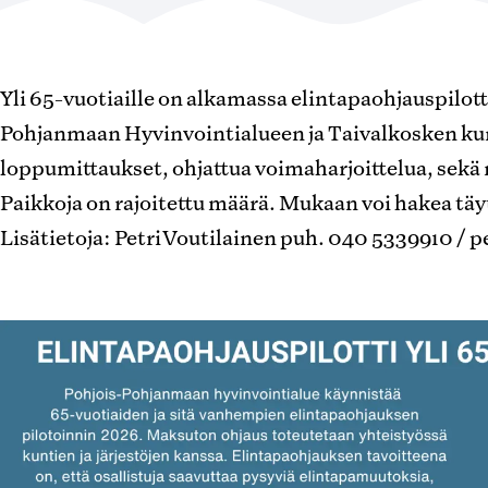
Yli 65-vuotiaille on alkamassa elintapaohjauspilot
Pohjanmaan Hyvinvointialueen ja Taivalkosken kunn
loppumittaukset, ohjattua voimaharjoittelua, sekä
Paikkoja on rajoitettu määrä. Mukaan voi hakea t
Lisätietoja: Petri Voutilainen puh. 040 5339910 / p