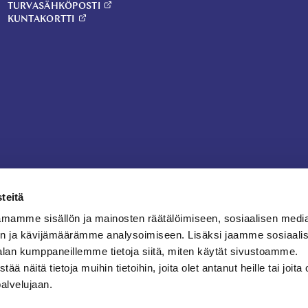
TURVASÄHKÖPOSTI
KUNTAKORTTI
teitä
mamme sisällön ja mainosten räätälöimiseen, sosiaalisen medi
n ja kävijämäärämme analysoimiseen. Lisäksi jaamme sosiaali
alan kumppaneillemme tietoja siitä, miten käytät sivustoamme.
näitä tietoja muihin tietoihin, joita olet antanut heille tai joita 
palvelujaan.