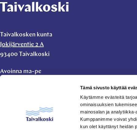
Taivalkosken kunta
Jokijärventie 2 A
93400 Taivalkoski
Avoinna ma-pe
klo 9.00-11.00 ja
Tämä sivusto käyttää eväs
klo 11.45-15.00
Käytämme evästeitä tarjoa
ominaisuuksien tukemisee
taivalkoski.kunta@taivalkoski.fi
mainosalan ja analytiikka-
Kumppanimme voivat yhdistää 
kun olet käyttänyt heidän 