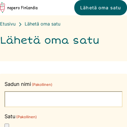
Siirry
Napero
Lähetä oma satu
suoraan
Finlandia
sisältöön
Etusivu
Lähetä oma satu
↓
Lähetä oma satu
Sadun nimi
(Pakollinen)
Satu
(Pakollinen)